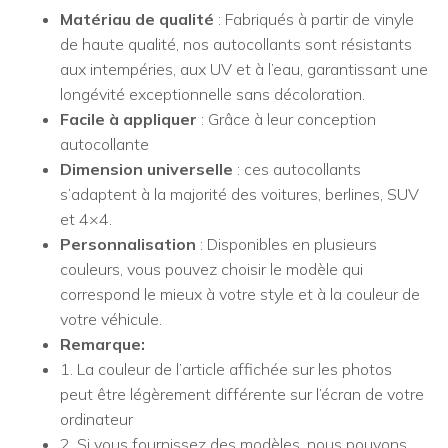
R58
Matériau de qualité
: Fabriqués à partir de vinyle
R59
de haute qualité, nos autocollants sont résistants
Universel
aux intempéries, aux UV et à l’eau, garantissant une
longévité exceptionnelle sans décoloration.
Facile à appliquer
: Grâce à leur conception
autocollante
Dimension universelle
: ces autocollants
s’adaptent à la majorité des voitures, berlines, SUV
et 4×4.
Personnalisation
: Disponibles en plusieurs
couleurs, vous pouvez choisir le modèle qui
correspond le mieux à votre style et à la couleur de
votre véhicule.
Remarque:
1. La couleur de l’article affichée sur les photos
peut être légèrement différente sur l’écran de votre
ordinateur
2. Si vous fournissez des modèles, nous pouvons