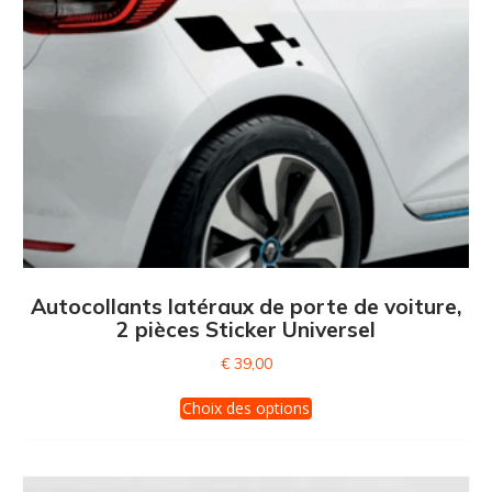
Autocollants latéraux de porte de voiture,
2 pièces Sticker Universel
€
39,00
Ce
Choix des options
produit
a
plusieurs