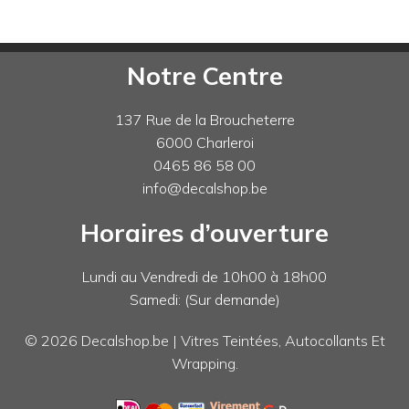
variations.
Les
options
Notre Centre
peuvent
être
137 Rue de la Broucheterre
choisies
6000 Charleroi
sur
0465 86 58 00
la
info@decalshop.be
page
du
Horaires d’ouverture
produit
Lundi au Vendredi de 10h00 à 18h00
Samedi: (Sur demande)
© 2026 Decalshop.be | Vitres Teintées, Autocollants Et
Wrapping.