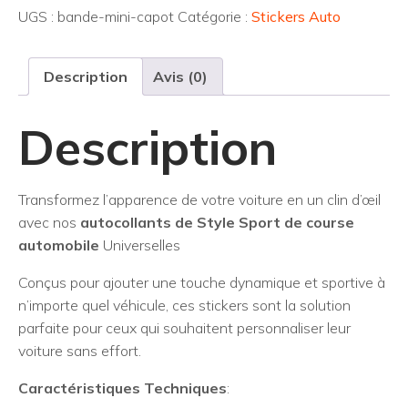
de
UGS :
bande-mini-capot
Catégorie :
Stickers Auto
coffre
de
Description
Avis (0)
taligate
à
Description
Lignes
pour
capot
de
Transformez l’apparence de votre voiture en un clin d’œil
voiture,
avec nos
autocollants de Style Sport de course
MINI
automobile
Universelles
John
Conçus pour ajouter une touche dynamique et sportive à
Cooper
n’importe quel véhicule, ces stickers sont la solution
F56
parfaite pour ceux qui souhaitent personnaliser leur
F55
voiture sans effort.
F57
R56
Caractéristiques Techniques
:
R57