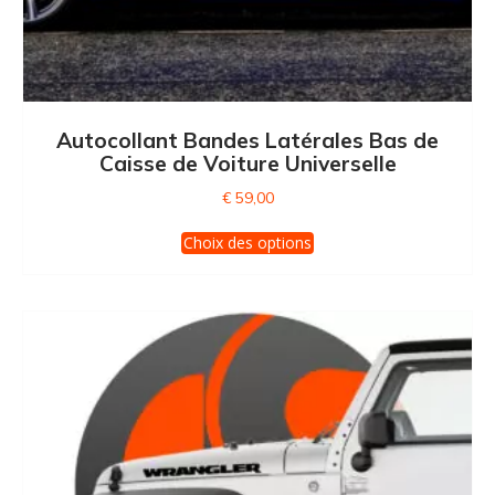
Autocollant Bandes Latérales Bas de
Caisse de Voiture Universelle
€
59,00
Ce
Choix des options
produit
a
plusieurs
variations.
Les
options
peuvent
être
choisies