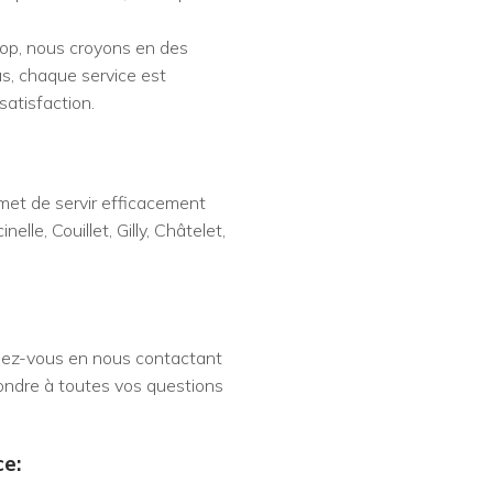
p, nous croyons en des
us, chaque service est
atisfaction.
met de servir efficacement
nelle, Couillet, Gilly, Châtelet,
dez-vous en nous contactant
ondre à toutes vos questions
ce: