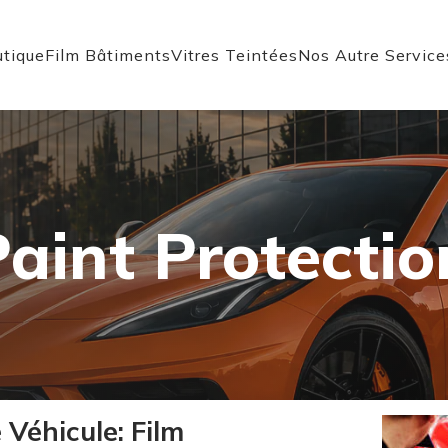
tique
Film Bâtiments
Vitres Teintées
Nos Autre Service
aint Protectio
 Véhicule: Film