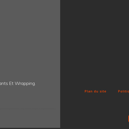
ants Et Wrapping.
Fun Clicker
Plan du site
Politi