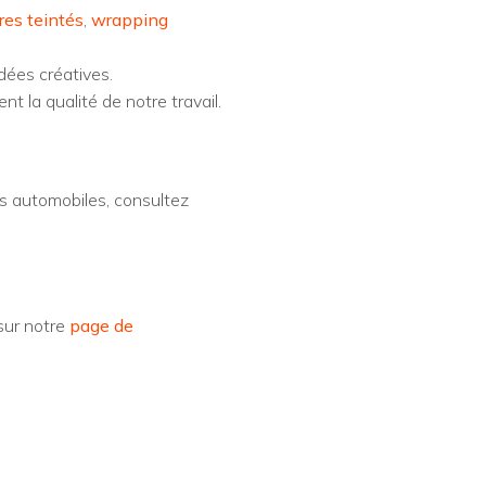
res teintés
,
wrapping
dées créatives.
t la qualité de notre travail.
es automobiles, consultez
sur notre
page de