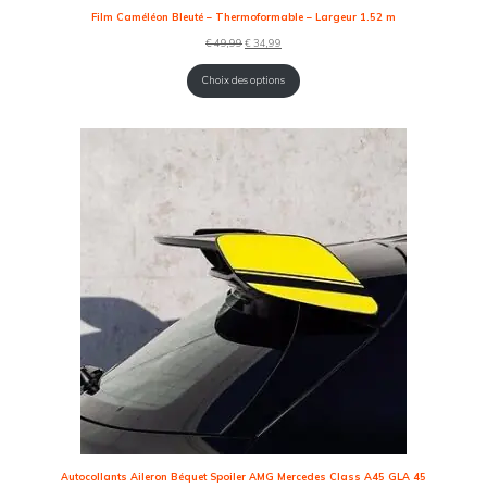
Film Caméléon Bleuté – Thermoformable – Largeur 1.52 m
Le
Le
€
49,99
€
34,99
prix
prix
initial
actuel
Choix des options
était :
est :
€ 49,99.
€ 34,99.
Autocollants Aileron Béquet Spoiler AMG Mercedes Class A45 GLA 45