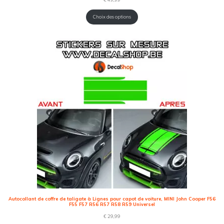
Choix des options
Autocollant de coffre de taligate à Lignes pour capot de voiture, MINI John Cooper F56
F55 F57 R56 R57 R58 R59 Universel
€
29,99