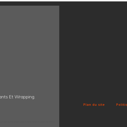
ants Et Wrapping.
Fun Clicker
Plan du site
Politi