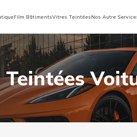
tique
Film Bâtiments
Vitres Teintées
Nos Autre Service
 Teintées Voit