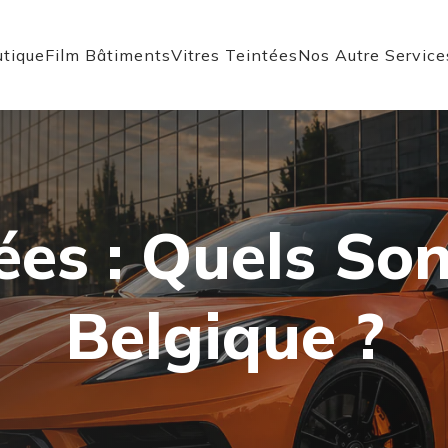
tique
Film Bâtiments
Vitres Teintées
Nos Autre Service
ées : Quels Son
Belgique ?