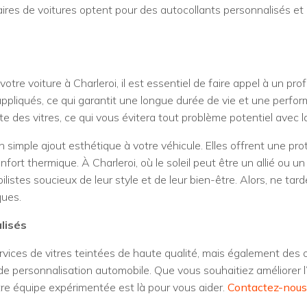
aires de voitures optent pour des autocollants personnalisés et
tre voiture à Charleroi, il est essentiel de faire appel à un pr
 appliqués, ce qui garantit une longue durée de vie et une perf
e des vitres, ce qui vous évitera tout problème potentiel avec la 
n simple ajout esthétique à votre véhicule. Elles offrent une pro
onfort thermique. À Charleroi, où le soleil peut être un allié ou u
ilistes soucieux de leur style et de leur bien-être. Alors, ne ta
ques.
lisés
vices de vitres teintées de haute qualité, mais également des o
e personnalisation automobile. Que vous souhaitiez améliorer l’
tre équipe expérimentée est là pour vous aider.
Contactez-nous